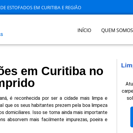
O DE ESTOFADOS EM CURITIBA E REGIÃO
INÍCIO
QUEM SOMOS
Lim
ões em Curitiba no
mprido
Atu
carpe
raná, é reconhecida por ser a cidade mais limpa e
so
mal que os seus habitantes prezem pela boa limpeza
 domiciliares. Isso se torna ainda mais importante
ens absorvem mais facilmente impurezas, poeira e