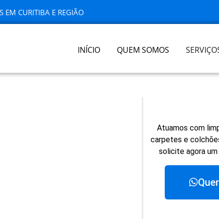
S EM CURITIBA E REGIÃO
INÍCIO
QUEM SOMOS
SERVIÇO
Atuamos com limp
carpetes e colchões
solicite agora um
Quer