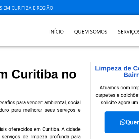
S EM CURITIBA E REGIÃO
INÍCIO
QUEM SOMOS
SERVIÇO
Limpeza de C
m Curitiba no
Bairr
Atuamos com limp
carpetes e colchões
esafios para vencer: ambiental, social
solicite agora um
duro para melhorar seus serviços e
Quer
is oferecidos em Curitiba. A cidade
serviços de limpeza profunda para