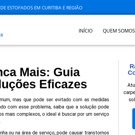
O DE ESTOFADOS EM CURITIBA E REGIÃO
INÍCIO
QUEM SOMOS
R
nca Mais: Guia
Co
luções Eficazes
Atu
carpe
comum, mas que pode ser evitado com as medidas
so
ando com esse problema, saiba que a solução pode
sos mais complexos, o ideal é buscar por um serviço
.
inha ou na área de serviço, pode causar transtornos