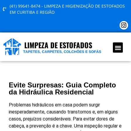
(41) 99641-8474 - LIMPEZA E HIGIENIZAÇÃO DE ESTOFADOS
EM CURITIBA E REGIÃO
QUEM SOMOS
Evite Surpresas: Guia Completo
da Hidráulica Residencial
Problemas hidráulicos em casa podem surgir
inesperadamente, causando transtornos e, em alguns
casos, prejuízos consideráveis. Para evitar dores de
cabeça, a prevenção é a chave. Uma inspeção regular e